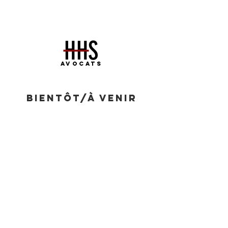
H
H
S
|
AVOCATS
BIENTÔT/À VENIR